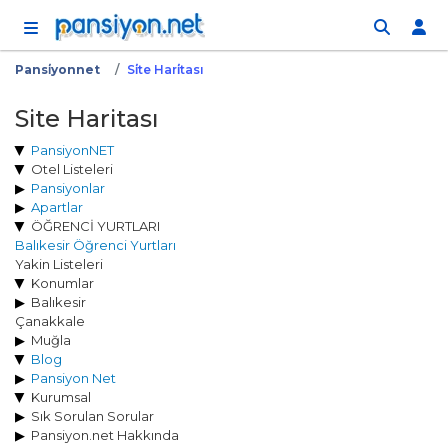
İçeriğe atla
Pansi̇yonnet
Si̇te Hari̇tası
Site Haritası
PansiyonNET
Otel Listeleri
Pansiyonlar
Apartlar
ÖĞRENCİ YURTLARI
Balıkesir Öğrenci Yurtları
Yakin Listeleri
Konumlar
Balıkesir
Çanakkale
Muğla
Blog
Pansiyon Net
Kurumsal
Sık Sorulan Sorular
Pansiyon.net Hakkında