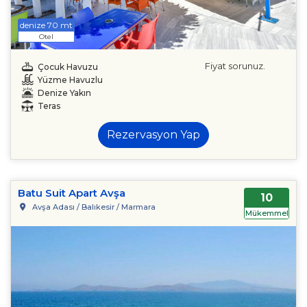
denize 70 mt
Otel
Fiyat sorunuz.
Çocuk Havuzu
Yüzme Havuzlu
Denize Yakın
Teras
Rezervasyon Yap
Batu Suit Apart Avşa
10
Avşa Adası / Balıkesir / Marmara
Mükemmel