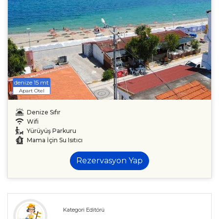
denize 15 mt
Apart Otel
Denize Sıfır
Wifi
Yürüyüş Parkuru
Mama İçin Su Isıtıcı
Rezervasyon Yap
Kategori Editörü