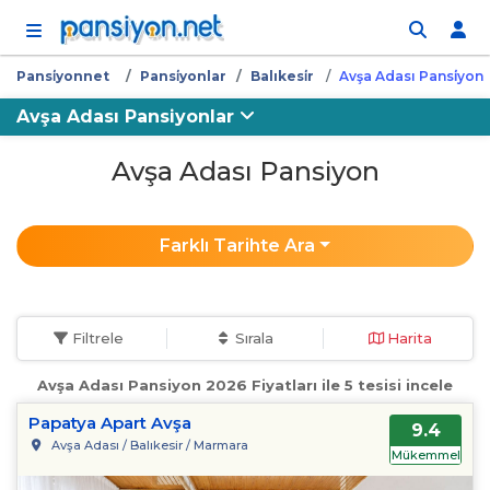
İçeriğe atla
Pansi̇yonnet
Pansi̇yonlar
Balıkesi̇r
Avşa Adası Pansi̇yon
Avşa Adası Pansiyonlar
Avşa Adası Pansiyon
Farklı Tarihte Ara
Filtrele
Sırala
Harita
Avşa Adası Pansiyon 2026 Fiyatları ile 5 tesisi incele
Papatya Apart Avşa
9.4
Avşa Adası / Balıkesir / Marmara
Mükemmel