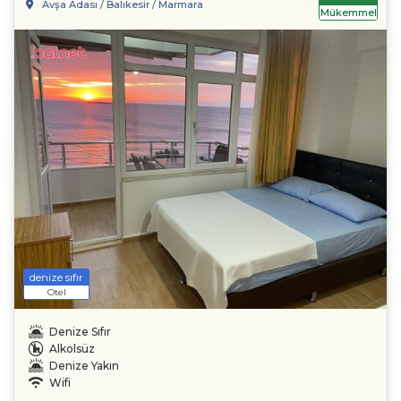
Avşa Adası / Balıkesir / Marmara
Mükemmel
denize sıfır
Otel
Denize Sıfır
Alkolsüz
Denize Yakın
Wifi