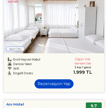
Apart Otel
Öğün Yok
Evcil Hayvan Kabul
Standart Oda
Denize Yakın
2 kişi 1 gece
Wifi
1.999 TL
Engelli Dostu
Rezervasyon Yap
Anı Motel
9.7