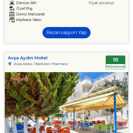
Fiyat sorunuz.
Denize Sıfır
Özel Plaj
Deniz Manzaralı
Markete Yakın
Rezervasyon Yap
Avşa Aydın Motel
10
Avşa Adası / Balıkesir / Marmara
Mükemmel