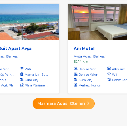
uit Apart Avşa
Anı Motel
sı, Balıkesir
Avşa Adası, Balıkesir
10.14 km
 Sıfır
Wifi
Denize Sıfır
Alkolsüz
ş Parkuru
Mama İçin Su Isıtıcı
Denize Yakın
Wifi
eniz
Kum Plaj
Kum Plaj
Deniz Ken
 Açık Plaj
Plaja Yürüme Mesafesi
Merkezi konum
Marmara Adası Otelleri