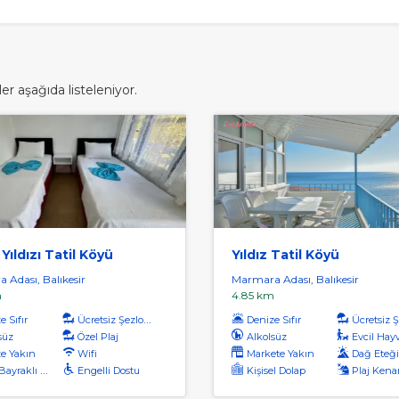
r aşağıda listeleniyor.
Yıldızı Tatil Köyü
Yıldız Tatil Köyü
 Adası, Balıkesir
Marmara Adası, Balıkesir
m
4.85 km
 Sıfır
Ücretsiz Şezlong
Denize Sıfır
Ücretsiz Şe
süz
Özel Plaj
Alkolsüz
Evcil Hayvan 
e Yakın
Wifi
Markete Yakın
Dağ Eteğ
yraklı Plaj
Engelli Dostu
Kişisel Dolap
Plaj Kena