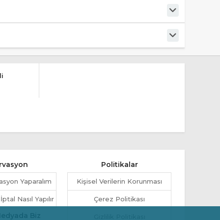
i
rvasyon
Politikalar
asyon Yaparalım
Kişisel Verilerin Korunması
tal Nasıl Yapılır
Çerez Politikası
Medyada Biz
Gizlilik Politikası