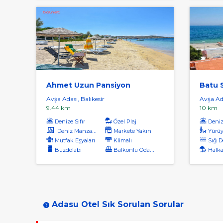
Ahmet Uzun Pansiyon
Batu S
Avşa Adası, Balıkesir
Avşa Ada
9.44 km
10 km
Denize Sıfır
Özel Plaj
Denize
Deniz Manzaralı
Markete Yakın
Yürüyü
Mutfak Eşyaları
Klimalı
Sığ D
Buzdolabı
Balkonlu Odalar
Halka
Adasu Otel Sık Sorulan Sorular