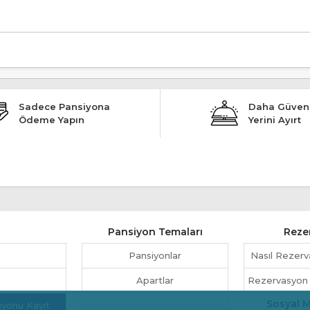
Kabul, Denize Yakın, Wifi, Oyun Odası, Ortak Salon / Tv Alanı" şeklindedir.
Sadece Pansiyona
Daha Güvenl
Ödeme Yapın
Yerini Ayırt
Pansiyon Temaları
Reze
Pansiyonlar
Nasıl Rezerv
Apartlar
Rezervasyon İp
Sosyal 
iyonu Kayıt