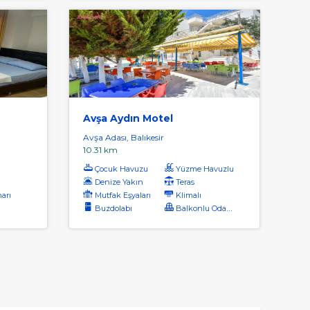
Avşa Aydın Motel
Avşa Adası, Balıkesir
10.31 km
Çocuk Havuzu
Yüzme Havuzlu
Denize Yakın
Teras
arı
Mutfak Eşyaları
Klimalı
Buzdolabı
Balkonlu Odalar