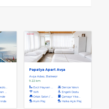
Papatya Apart Avşa
Avşa Adası, Balıkesir
9.22 km
zlong
Evcil Hayvan Kabul
Denize Yakın
Kabul
Wifi
Engelli Dostu
inde
Ortak Salon / Tv Alanı
Çamaşır Yıkama
rında
Kum Plaj
Halka Açık Plaj