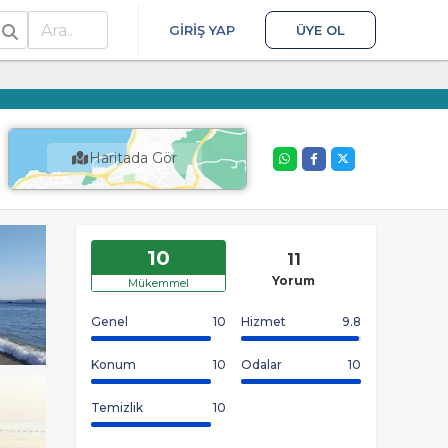
ra
GIRIŞ YAP
ÜYE OL
Haritada Gör
10
11
Yorum
Mükemmel
Genel
10
Hizmet
9.8
Konum
10
Odalar
10
Temizlik
10