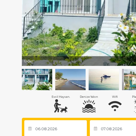
Diğer
Evcil Hayvan.
Denize Yakın
Wifi
Pl