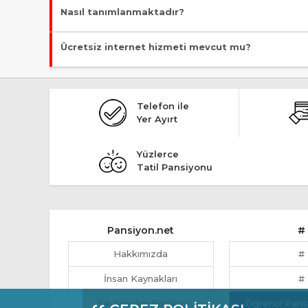
Nasıl tanımlanmaktadır?
Tesis Otel statüsündedir. Öne çıkan özellikleri "Evcil Hayvan 
Ücretsiz internet hizmeti mevcut mu?
Evet, ücretsiz internet hizmeti sunuluyor.
Telefon ile
Yer Ayırt
Yüzlerce
Tatil Pansiyonu
Pansiyon.net
#
Hakkımızda
#
İnsan Kaynakları
#
Sık Sorulan Sorular
Öğrenci Pans