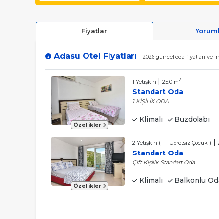
Fiyatlar
Yorum
Adasu Otel Fiyatları
2026 güncel oda fiyatları ve 
|
2
1 Yetişkin
25.0 m
Standart Oda
1 KİŞİLİK ODA
Klimalı
Buzdolabı
Özellikler
|
2 Yetişkin ( +1 Ücretsiz Çocuk )
Standart Oda
Çift Kişilik Standart Oda
Klimalı
Balkonlu Od
Özellikler