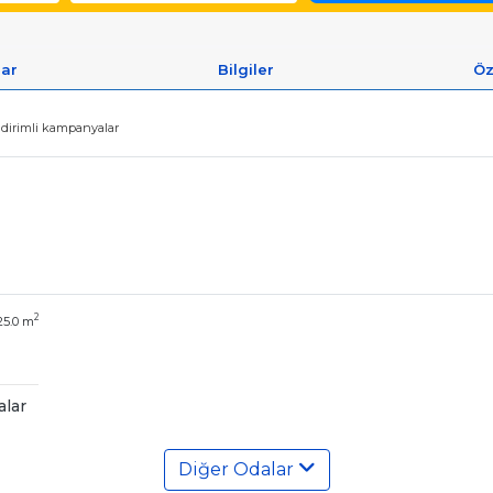
lar
Bilgiler
Öz
indirimli kampanyalar
2
25.0 m
alar
Diğer Odalar