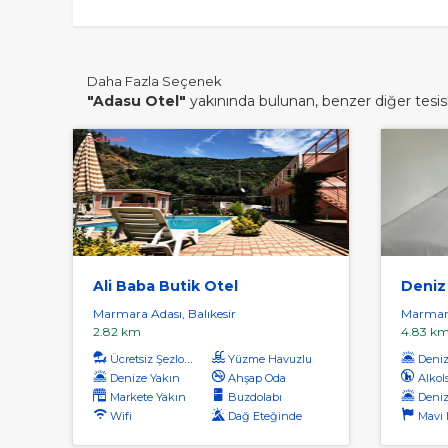
Daha Fazla Seçenek
"Adasu Otel"
yakınında bulunan, benzer diğer tesisle
Ali Baba Butik Otel
Deniz 
Marmara Adası, Balıkesir
Marmara
2.82 km
4.83 k
Ücretsiz Şezlong
Yüzme Havuzlu
Denize
Denize Yakın
Ahşap Oda
Alkol
Markete Yakın
Buzdolabı
Deniz
Wifi
Dağ Eteğinde
Mavi Ba