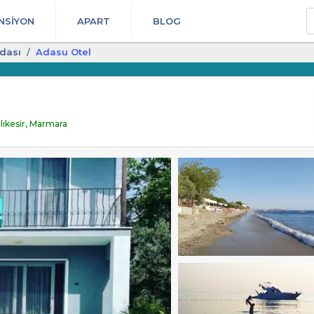
A
NSIYON
APART
BLOG
dası
Adasu Otel
lıkesir, Marmara