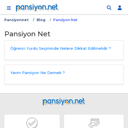
İçeriğe atla
Pansi̇yonnet
Blog
Pansi̇yon Net
Pansiyon Net
Öğrenci Yurdu Seçiminde Nelere Dikkat Edilmelidir ?
Yarım Pansiyon Ne Demek ?