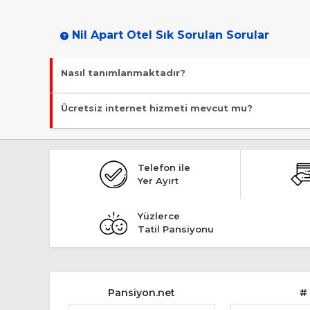
Nil Apart Otel Sık Sorulan Sorular
Nasıl tanımlanmaktadır?
Tesis Apart Otel statüsündedir. Öne çıkan özellikleri "Denize 
Ücretsiz internet hizmeti mevcut mu?
Evet, ücretsiz internet hizmeti sunuluyor.
Telefon ile
Yer Ayırt
Yüzlerce
Tatil Pansiyonu
Pansiyon.net
#