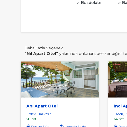
Buzdolabı
Ba
Daha Fazla Seçenek
"Nil Apart Otel"
yakınında bulunan, benzer diğer tesi
Anı Apart Otel
İnci A
Erdek, Balıkesir
Erdek, B
28 mt
64 mt
Denize Sıfır
Ücretsiz Şezlong
Denize