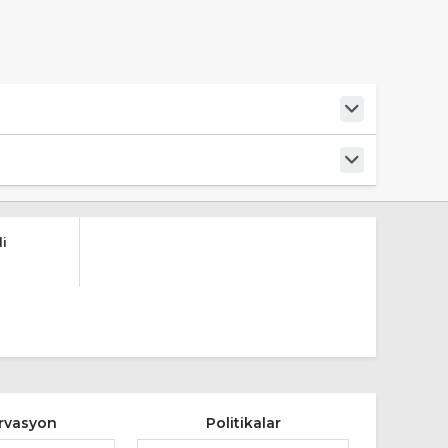
i
rvasyon
Politikalar