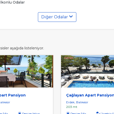
lkonlu Odalar
Diğer Odalar
sler aşağıda listeleniyor.
part Pansiyon
Çağlayan Apart Pansiyo
alıkesir
Erdek, Balıkesir
203 mt
 Sıfır
Denize Yakın
Denize Sıfır
Ücretsiz Şe