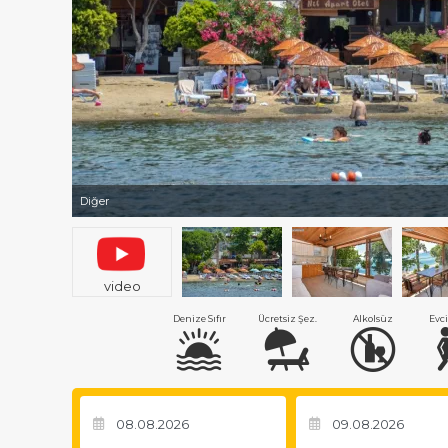
Diğer
video
Denize Sıfır
Ücretsiz Şez.
Alkolsüz
Evci