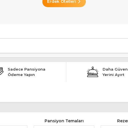
Erdek Otelleri
Sıfır, Ücretsiz Şezlong, Alkolsüz, Evcil Hayvan Kabul, Özel Plaj" şeklindedir.
Sadece Pansiyona
Daha Güvenl
Ödeme Yapın
Yerini Ayırt
Pansiyon Temaları
Reze