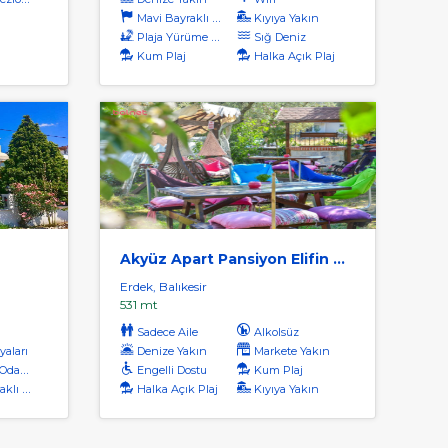
Mavi Bayraklı Plaj
Kıyıya Yakın
Plaja Yürüme Mesafesi
Sığ Deniz
Kum Plaj
Halka Açık Plaj
Akyüz Apart Pansiyon Elifin Bahçesi
Erdek, Balıkesir
531 mt
Sadece Aile
Alkolsüz
yaları
Denize Yakın
Markete Yakın
dalar
Engelli Dostu
Kum Plaj
ı Plaj
Halka Açık Plaj
Kıyıya Yakın