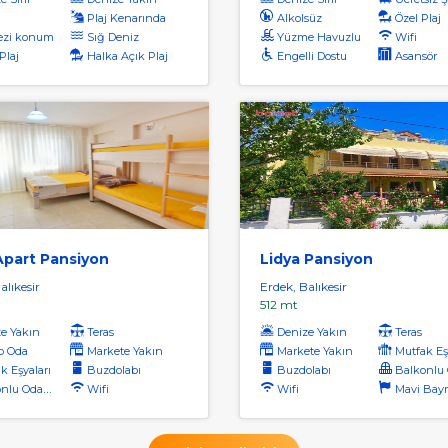
Plaj Kenarında
Alkolsüz
Özel Plaj
ezi konum
Sığ Deniz
Yüzme Havuzlu
Wifi
Plaj
Halka Açık Plaj
Engelli Dostu
Asansör
Apart Pansiyon
Lidya Pansiyon
alıkesir
Erdek, Balıkesir
512 mt
e Yakın
Teras
Denize Yakın
Teras
p Oda
Markete Yakın
Markete Yakın
Mutfak Eş
k Eşyaları
Buzdolabı
Buzdolabı
Balkonlu O
lu Odalar
Wifi
Wifi
Mavi Bayrakl