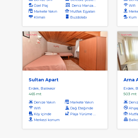
Özel Plaj
Deniz Manzaralı
Wifi
Markete Yakın
Mutfak Eşyaları
Merk
Klimalı
Buzdolabı
Kum 
Sultan Apart
Arna 
Erdek, Balıkesir
Erdek, B
465 mt
503 mt
Denize Yakın
Markete Yakın
Deniz
Wifi
Dağ Eteğinde
Ahşa
Köy içinde
Plaja Yürüme Mesafesi
Mutfa
Merkezi konum
Balkon