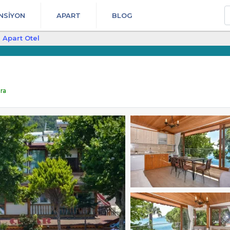
A
NSIYON
APART
BLOG
̇l Apart Otel
ra