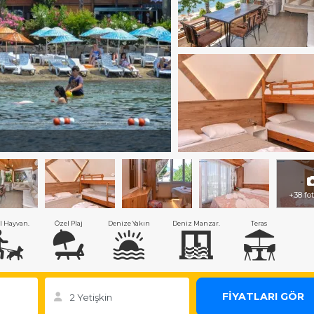
+38 fo
l Hayvan.
Özel Plaj
Denize Yakın
Deniz Manzar.
Teras
FİYATLARI GÖR