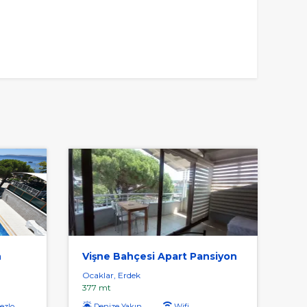
n
Vişne Bahçesi Apart Pansiyon
Ocaklar, Erdek
377 mt
zlong
Denize Yakın
Wifi