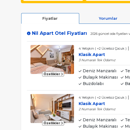
Fiyatlar
Yorumlar
Nil Apart Otel Fiyatları
2026 güncel oda fiyatları
4 Yetişkin ( +2 Ücretsiz Çocuk )
Klasik Apart
3 Numaralı Tek Odamız
Deniz Manzaralı
Te
Özellikler
Bulaşık Makinası
Mu
Buzdolabı
Ba
4 Yetişkin ( +2 Ücretsiz Çocuk )
Klasik Apart
2 Numaralı Tek Odamız
Deniz Manzaralı
Te
Özellikler
Bulaşık Makinası
Mu