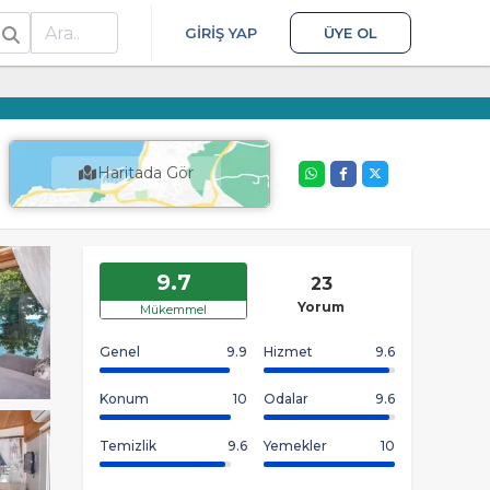
ra
GIRIŞ YAP
ÜYE OL
Haritada Gör
9.7
23
Yorum
Mükemmel
Genel
9.9
Hizmet
9.6
Konum
10
Odalar
9.6
Temizlik
9.6
Yemekler
10