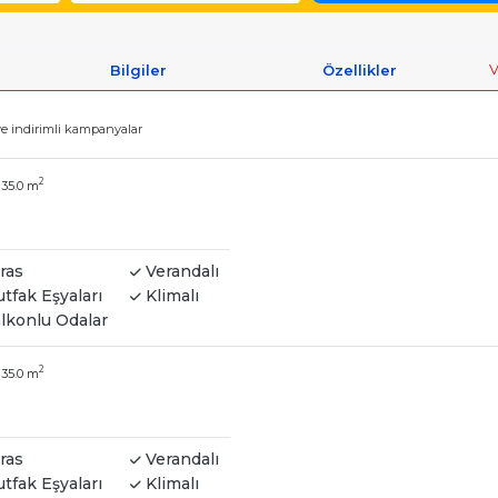
V
Bilgiler
Özellikler
 ve indirimli kampanyalar
|
2
35.0 m
ras
Verandalı
tfak Eşyaları
Klimalı
lkonlu Odalar
|
2
35.0 m
ras
Verandalı
tfak Eşyaları
Klimalı