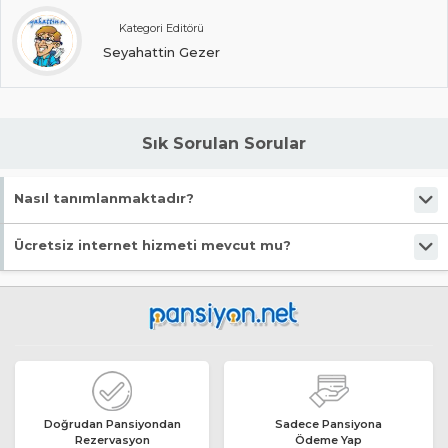
Kategori Editörü
Seyahattin Gezer
Sık Sorulan Sorular
Nasıl tanımlanmaktadır?
Tesis Apart Otel statüsündedir. Öne çıkan özellikleri "Denize Yakın,
Ücretsiz internet hizmeti mevcut mu?
Markete Yakın, Mutfak Eşyaları, Klimalı, Çamaşır Makinası" şeklindedir.
Evet, ücretsiz internet hizmeti sunuluyor.
Doğrudan Pansiyondan
Sadece Pansiyona
Rezervasyon
Ödeme Yap