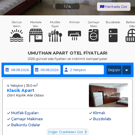
1
/
4
Haritada Gör
Denize
Markete
Mutfak
Klimalı
Çamaşır
Buzdolabı
Balko
Yakın
Yakı.
Eşyal.
Maki.
Oda
UMUTHAN APART OTEL FIYATLARI
2026 güncel oda fiyatları ve indirimli kampanyalar
Değiştir
2
4 Yetişkin | 35.0 m
Klasik Apart
Dört Kişilik Aile Odası
Mutfak Eşyaları
Klimalı
Çamaşır Makinası
Buzdolabı
Balkonlu Odalar
Diğer Özellikleri Gör