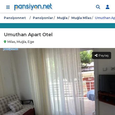
İçeriğe atla
Pansi̇yonnet
Pansi̇yonlar
Muğla
Muğla Mi̇las
Umuthan Ap
Umuthan Apart Otel
Milas, Muğla, Ege
Paylaş