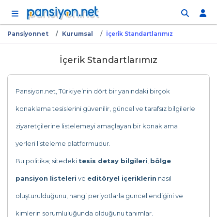
İçeriğe atla
Pansi̇yonnet
Kurumsal
İçeri̇k Standartlarımız
İçerik Standartlarımız
Pansiyon.net, Türkiye’nin dört bir yanındaki birçok
konaklama tesislerini güvenilir, güncel ve tarafsız bilgilerle
ziyaretçilerine listelemeyi amaçlayan bir konaklama
yerleri listeleme platformudur.
Bu politika; sitedeki
tesis detay bilgileri
,
bölge
pansiyon listeleri
ve
editöryel içeriklerin
nasıl
oluşturulduğunu, hangi periyotlarla güncellendiğini ve
kimlerin sorumluluğunda olduğunu tanımlar.