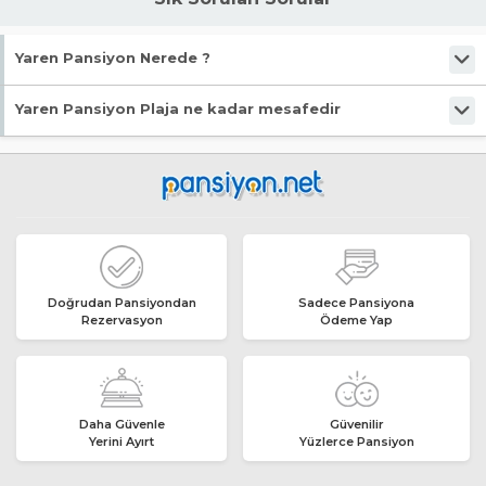
Yaren Pansiyon Nerede ?
Yaren Pansiyon Erdek Turanköy bölgesi, Büyükova Mahallesindedir.
Yaren Pansiyon Plaja ne kadar mesafedir
Yaren Pansiyon Büyükova halk plajına 20m mesafededir.
Doğrudan Pansiyondan
Sadece Pansiyona
Rezervasyon
Ödeme Yap
Daha Güvenle
Güvenilir
Yerini Ayırt
Yüzlerce Pansiyon