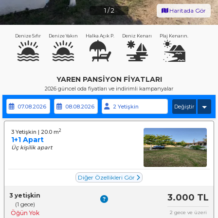
1
/
2
Haritada Gör
Denize Sıfır
Denize Yakın
Halka Açık P.
Deniz Kenarı
Plaj Kenarın.
YAREN PANSIYON FIYATLARI
2026 güncel oda fiyatları ve indirimli kampanyalar
Değiştir
2
3 Yetişkin | 20.0 m
1+1 Apart
Üç kişilik apart
Diğer Özellikleri Gör
3 yetişkin
3.000 TL
(1 gece)
Öğün Yok
2 gece ve üzeri