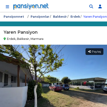
İçeriğe atla
Pansi̇yonnet
Pansi̇yonlar
Balıkesi̇r
Erdek
Yaren Pansi̇yon
Yaren Pansiyon
Erdek, Balıkesir, Marmara
Paylaş