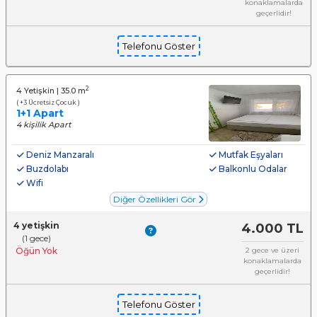
konaklamalarda
geçerlidir!
Telefonu Göster
2
4 Yetişkin | 35.0 m
( +3 Ücretsiz Çocuk )
1+1 Apart
4 kişilik Apart
Deniz Manzaralı
Mutfak Eşyaları
Buzdolabı
Balkonlu Odalar
Wifi
Diğer Özellikleri Gör
4 yetişkin
4.000 TL
(1 gece)
Öğün Yok
2 gece ve üzeri
konaklamalarda
geçerlidir!
Telefonu Göster