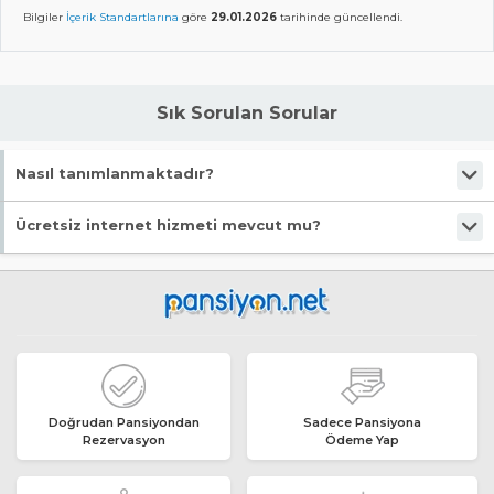
Bilgiler
İçerik Standartlarına
göre
29.01.2026
tarihinde güncellendi.
Sık Sorulan Sorular
Nasıl tanımlanmaktadır?
Tesis Pansiyon statüsündedir. Öne çıkan özellikleri "Denize Yakın, Wifi,
Ücretsiz internet hizmeti mevcut mu?
Mavi Bayraklı Plaj, Halka Açık Plaj, Deniz Kenarı" şeklindedir.
Evet, ücretsiz internet hizmeti sunuluyor.
Doğrudan Pansiyondan
Sadece Pansiyona
Rezervasyon
Ödeme Yap