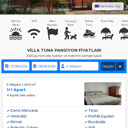
1
/
1
Haritada Gör
Denize
Wifi
Mavi
Yürüyüş
Tekne
Kum Plaj
Halk
Yakın
Bayrakl.
Park.
Turu
Açık 
VILLA TUNA PANSIYON FIYATLARI
2026 güncel oda fiyatları ve indirimli kampanyalar
Değiştir
2
5 Yetişkin | 45.0 m
1+1 Apart
4 kişilik aile odası
Deniz Manzaralı
Teras
Verandalı
Mutfak Eşyaları
Klimalı
Buzdolabı
Balkonlu Odalar
Wifi