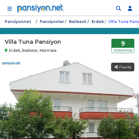
İçeriğe atla
Pansi̇yonnet
Pansi̇yonlar
Balıkesi̇r
Erdek
Vi̇lla Tuna Pans
Villa Tuna Pansiyon
9
Erdek, Balıkesir, Marmara
Mükemmel
Paylaş