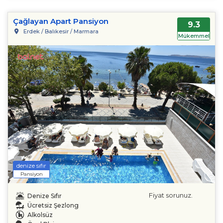
Çağlayan Apart Pansiyon
9.3
Erdek / Balıkesir / Marmara
Mükemmel
denize sıfır
Pansiyon
Fiyat sorunuz.
Denize Sıfır
Ücretsiz Şezlong
Alkolsüz