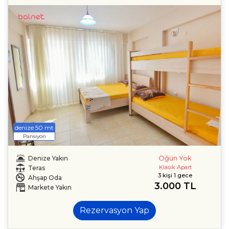
denize 50 mt
Pansiyon
Öğün Yok
Denize Yakın
Klasik Apart
Teras
3 kişi 1 gece
Ahşap Oda
3.000 TL
Markete Yakın
Rezervasyon Yap