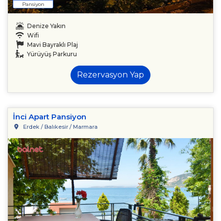
Pansiyon
Denize Yakın
Wifi
Mavi Bayraklı Plaj
Yürüyüş Parkuru
Rezervasyon Yap
İnci Apart Pansiyon
Erdek / Balıkesir / Marmara