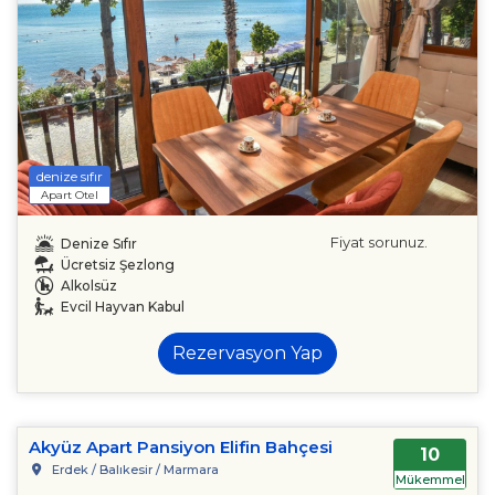
denize sıfır
Apart Otel
Fiyat sorunuz.
Denize Sıfır
Ücretsiz Şezlong
Alkolsüz
Evcil Hayvan Kabul
Rezervasyon Yap
Akyüz Apart Pansiyon Elifin Bahçesi
10
Erdek / Balıkesir / Marmara
Mükemmel