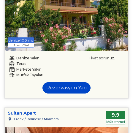
denize 100 mt
Apart Otel
Fiyat sorunuz.
Denize Yakın
Teras
Markete Yakın
Mutfak Eşyaları
Rezervasyon Yap
Sultan Apart
9.9
Erdek / Balıkesir / Marmara
Mükemmel