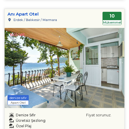
Anı Apart Otel
10
Erdek / Balıkesir / Marmara
Mükemmel
denize sıfır
Apart Otel
Fiyat sorunuz.
Denize Sıfır
Ücretsiz Şezlong
Özel Plaj