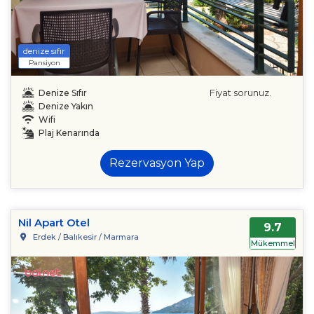
denize sıfır
Pansiyon
Fiyat sorunuz.
Denize Sıfır
Denize Yakın
Wifi
Plaj Kenarında
Rezervasyon Yap
Nil Apart Otel
9.7
Erdek / Balıkesir / Marmara
Mükemmel