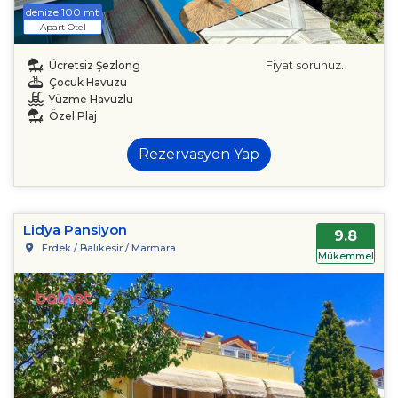
denize 100 mt
Apart Otel
Fiyat sorunuz.
Ücretsiz Şezlong
Çocuk Havuzu
Yüzme Havuzlu
Özel Plaj
Rezervasyon Yap
Lidya Pansiyon
9.8
Erdek / Balıkesir / Marmara
Mükemmel