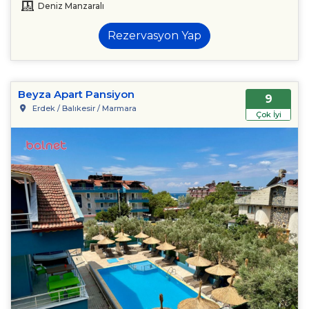
Deniz Manzaralı
Rezervasyon Yap
Beyza Apart Pansiyon
9
Erdek / Balıkesir / Marmara
Çok İyi