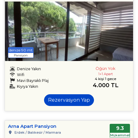
denize 90 mt
Pansiyon
Öğün Yok
Denize Yakın
1+1 Apart
Wifi
4 kişi 1 gece
Mavi Bayraklı Plaj
4.000 TL
Kıyıya Yakın
Rezervasyon Yap
Arna Apart Pansiyon
9.3
Erdek / Balıkesir / Marmara
Mükemmel