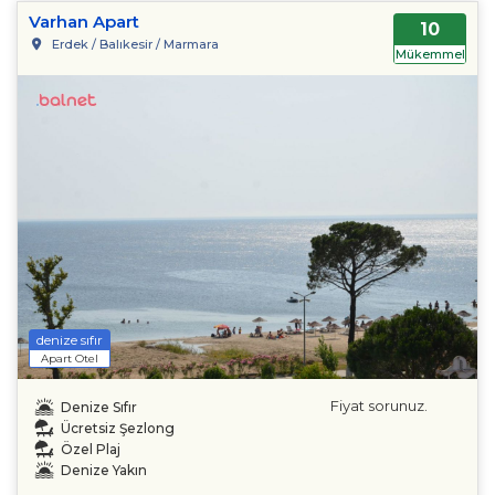
Varhan Apart
10
Erdek / Balıkesir / Marmara
Mükemmel
denize sıfır
Apart Otel
Fiyat sorunuz.
Denize Sıfır
Ücretsiz Şezlong
Özel Plaj
Denize Yakın