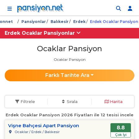
İçeriğe atla
yonnet
Pansi̇yonlar
Balıkesi̇r
Erdek
Erdek Ocaklar Pansi̇yon
Erdek Ocaklar Pansiyonlar
Ocaklar Pansiyon
Ocaklar Pansiyon
Farklı Tarihte Ara
Filtrele
Sırala
Harita
Erdek Ocaklar Pansiyon 2026 Fiyatları ile 12 tesisi incele
Vişne Bahçesi Apart Pansiyon
8.8
Ocaklar / Erdek / Balıkesir
Çok İyi