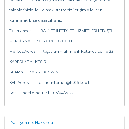
taleplerinizle ilgili olarak isterseniz iletişim bilgilerini
kullanarak bize ulaşabilirsiniz.
Ticari Unvan : BALNET İNTERNET HİZMETLERİ LTD. ŞTİ.
MERSİS No : 0139036391200018
Merkez Adresi : Paşaalanı mah. melih kotanca cd no:23
KARESİ / BALIKESİR
Telefon : 0(212) 963 27 17
KEP Adresi : balnetinternet@hs06.kep.tr
Son Güncelleme Tarihi: 05/04/2022
Pansiyon.net Hakkında