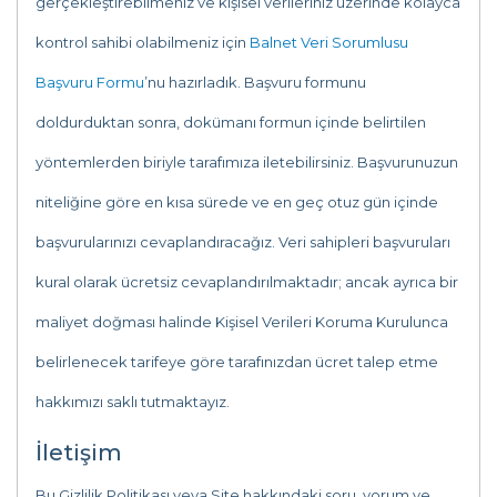
gerçekleştirebilmeniz ve kişisel verileriniz üzerinde kolayca
kontrol sahibi olabilmeniz için
Balnet Veri Sorumlusu
Başvuru Formu
’nu hazırladık. Başvuru formunu
doldurduktan sonra, dokümanı formun içinde belirtilen
yöntemlerden biriyle tarafımıza iletebilirsiniz. Başvurunuzun
niteliğine göre en kısa sürede ve en geç otuz gün içinde
başvurularınızı cevaplandıracağız. Veri sahipleri başvuruları
kural olarak ücretsiz cevaplandırılmaktadır; ancak ayrıca bir
maliyet doğması halinde Kişisel Verileri Koruma Kurulunca
belirlenecek tarifeye göre tarafınızdan ücret talep etme
hakkımızı saklı tutmaktayız.
İletişim
Bu Gizlilik Politikası veya Site hakkındaki soru, yorum ve