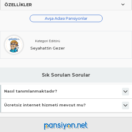
ÖZELLIKLER
Avşa Adası Pansiyonlar
Kategori Editörü
Seyahattin Gezer
Sık Sorulan Sorular
Nasıl tanımlanmaktadır?
Tesis Otel statüsündedir. Öne çıkan özellikleri "Denize Sıfır, Alkolsüz,
Ücretsiz internet hizmeti mevcut mu?
Denize Yakın, Wifi, Deniz Kenarı" şeklindedir.
Evet, ücretsiz internet hizmeti sunuluyor.