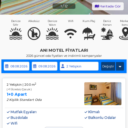
1
/
12
Haritada Gör
Denize
Alkolsüz
Denize
Wifi
Kum Plaj
Deniz
Merke
Sıfır
Yakın
Kenarı
konu
ANI MOTEL FIYATLARI
2026 güncel oda fiyatları ve indirimli kampanyalar
Değiştir
2
2 Yetişkin | 20.0 m
( +1 Ücretsiz Çocuk )
1+0 Apart
2 Kişilik Standart Oda
Mutfak Eşyaları
Klimalı
Buzdolabı
Balkonlu Odalar
Wifi