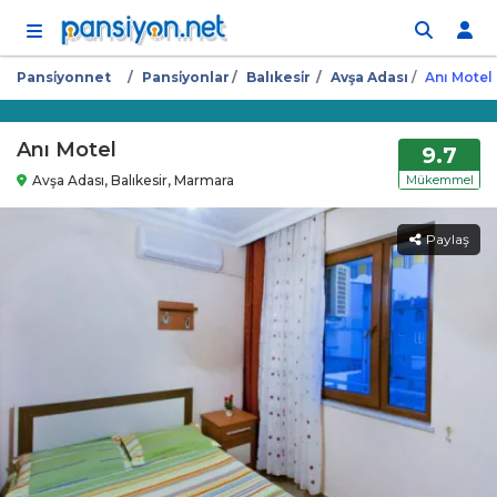
İçeriğe atla
Pansi̇yonnet
Pansi̇yonlar
Balıkesi̇r
Avşa Adası
Anı Motel
Anı Motel
9.7
Avşa Adası, Balıkesir, Marmara
Mükemmel
Paylaş