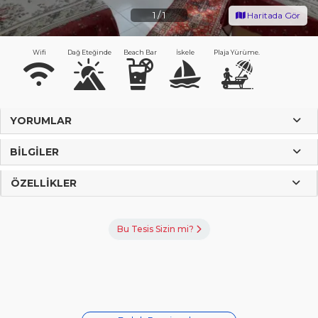
1
/
1
Haritada Gör
Wifi
Dağ Eteğinde
Beach Bar
İskele
Plaja Yürüme.
YORUMLAR
BILGILER
ÖZELLIKLER
Bu Tesis Sizin mi?