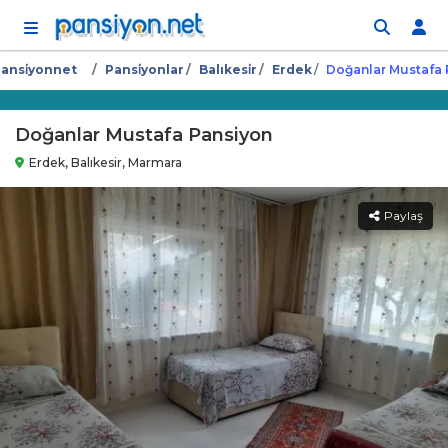
İçeriğe atla
ansi̇yonnet
Pansi̇yonlar
Balıkesi̇r
Erdek
Doğanlar Mustafa 
Doğanlar Mustafa Pansiyon
Erdek, Balıkesir, Marmara
Paylaş