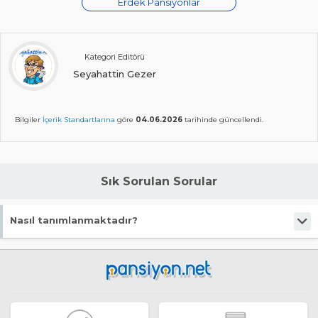
Erdek Pansiyonlar
Kategori Editörü
Seyahattin Gezer
Bilgiler
İçerik Standartlarına
göre
04.06.2026
tarihinde güncellendi.
Sık Sorulan Sorular
Nasıl tanımlanmaktadır?
Tesis Pansiyon statüsündedir. Öne çıkan özellikleri "Wifi, Dağ
Eteğinde, Beach Bar, İskele, Plaja Yürüme Mesafesi" şeklindedir.