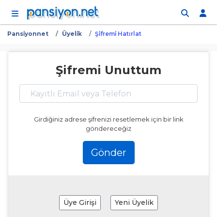
İçeriğe atla
Pansi̇yonnet
Üyeli̇k
Şi̇fremi̇ Hatırlat
Şifremi Unuttum
Girdiğiniz adrese şifrenizi resetlemek için bir link
göndereceğiz
Gönder
Üye Girişi
Yeni Üyelik