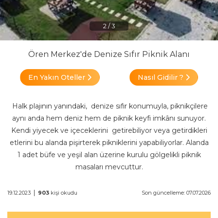
2
/
3
Ören Merkez'de Denize Sıfır Piknik Alanı
En Yakın Oteller
Nasıl Gidilir ?
Halk plajının yanındaki, denize sıfır konumuyla, piknikçilere
aynı anda hem deniz hem de piknik keyfi imkânı sunuyor.
Kendi yiyecek ve içeceklerini getirebiliyor veya getirdikleri
etlerini bu alanda pişirterek pikniklerini yapabiliyorlar. Alanda
1 adet büfe ve yeşil alan üzerine kurulu gölgelikli piknik
masaları mevcuttur.
|
19.12.2023
903
kişi okudu
Son güncelleme: 07.07.2026