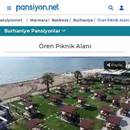
İçeriğe atla
ansi̇yonnet
Marmara
Balıkesi̇r
Burhani̇ye
Ören Pi̇kni̇k Alanı
Burhaniye Pansiyonlar
Ören Piknik Alanı
Paylaş